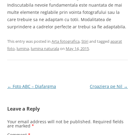
Indiscutabila nevoie fundamentala este nuantata de mai
multe elemente reglabile prin vointa fotografului sau la
care trebuie sa ne adaptam cu totii. Modalitatea de
surprindere a cadrelor perfecte ar trebui sa fie adaptabila.
This entry was posted in
Arta fotografica
,
Stiri
and tagged
aparat
foto
,
lumina
,
lumina naturala
on
May 14, 2015
.
Post
←
Foto ABC – Diafargma
Croaziera pe Nil
→
navigation
Leave a Reply
Your email address will not be published.
Required fields
are marked
*
Comment
*