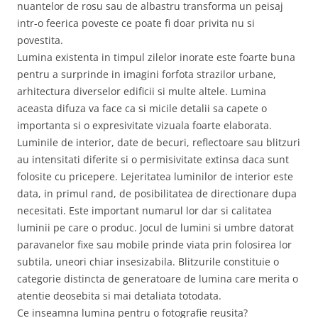
nuantelor de rosu sau de albastru transforma un peisaj
intr-o feerica poveste ce poate fi doar privita nu si
povestita.
Lumina existenta in timpul zilelor inorate este foarte buna
pentru a surprinde in imagini forfota strazilor urbane,
arhitectura diverselor edificii si multe altele. Lumina
aceasta difuza va face ca si micile detalii sa capete o
importanta si o expresivitate vizuala foarte elaborata.
Luminile de interior, date de becuri, reflectoare sau blitzuri
au intensitati diferite si o permisivitate extinsa daca sunt
folosite cu pricepere. Lejeritatea luminilor de interior este
data, in primul rand, de posibilitatea de directionare dupa
necesitati. Este important numarul lor dar si calitatea
luminii pe care o produc. Jocul de lumini si umbre datorat
paravanelor fixe sau mobile prinde viata prin folosirea lor
subtila, uneori chiar insesizabila. Blitzurile constituie o
categorie distincta de generatoare de lumina care merita o
atentie deosebita si mai detaliata totodata.
Ce inseamna lumina pentru o fotografie reusita?