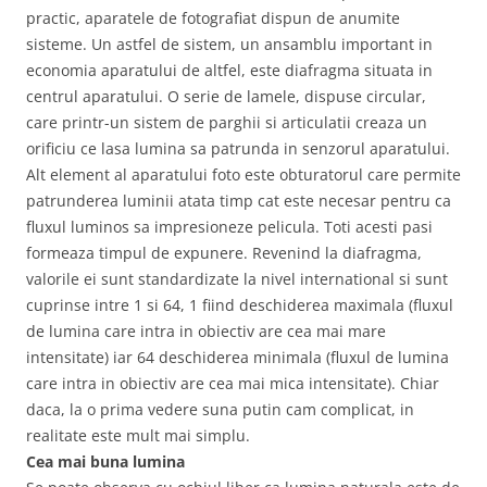
practic, aparatele de fotografiat dispun de anumite
sisteme. Un astfel de sistem, un ansamblu important in
economia aparatului de altfel, este diafragma situata in
centrul aparatului. O serie de lamele, dispuse circular,
care printr-un sistem de parghii si articulatii creaza un
orificiu ce lasa lumina sa patrunda in senzorul aparatului.
Alt element al aparatului foto este obturatorul care permite
patrunderea luminii atata timp cat este necesar pentru ca
fluxul luminos sa impresioneze pelicula. Toti acesti pasi
formeaza timpul de expunere. Revenind la diafragma,
valorile ei sunt standardizate la nivel international si sunt
cuprinse intre 1 si 64, 1 fiind deschiderea maximala (fluxul
de lumina care intra in obiectiv are cea mai mare
intensitate) iar 64 deschiderea minimala (fluxul de lumina
care intra in obiectiv are cea mai mica intensitate). Chiar
daca, la o prima vedere suna putin cam complicat, in
realitate este mult mai simplu.
Cea mai buna lumina