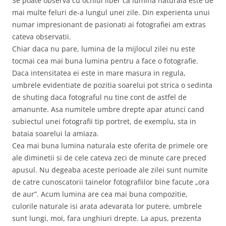
Se poate observa cu ochiul liber ca lumina naturala este de
mai multe feluri de-a lungul unei zile. Din experienta unui
numar impresionant de pasionati ai fotografiei am extras
cateva observatii.
Chiar daca nu pare, lumina de la mijlocul zilei nu este
tocmai cea mai buna lumina pentru a face o fotografie.
Daca intensitatea ei este in mare masura in regula,
umbrele evidentiate de pozitia soarelui pot strica o sedinta
de shuting daca fotograful nu tine cont de astfel de
amanunte. Asa numitele umbre drepte apar atunci cand
subiectul unei fotografii tip portret, de exemplu, sta in
bataia soarelui la amiaza.
Cea mai buna lumina naturala este oferita de primele ore
ale diminetii si de cele cateva zeci de minute care preced
apusul. Nu degeaba aceste perioade ale zilei sunt numite
de catre cunoscatorii tainelor fotografiilor bine facute „ora
de aur”. Acum lumina are cea mai buna compozitie,
culorile naturale isi arata adevarata lor putere, umbrele
sunt lungi, moi, fara unghiuri drepte. La apus, prezenta