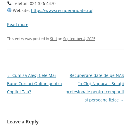
Telefon: 021 326 4470
Website:
https://www.recuperaridate.ro/
:
Read more
Recuperare
date
This entry was posted in
Stiri
on
September 4, 2025
.
SSD
–
Ghid
complet
pentru
Post
←
Cum sa Alegi Cele Mai
Recuperare date de pe NAS
utilizatori
navigation
Bune Cursuri Online pentru
în Cluj-Napoca – Soluții
Copilul Tau?
profesionale pentru companii
și persoane fizice
→
Leave a Reply