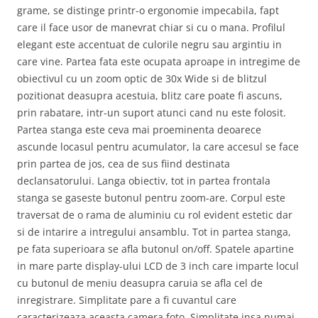
grame, se distinge printr-o ergonomie impecabila, fapt
care il face usor de manevrat chiar si cu o mana. Profilul
elegant este accentuat de culorile negru sau argintiu in
care vine. Partea fata este ocupata aproape in intregime de
obiectivul cu un zoom optic de 30x Wide si de blitzul
pozitionat deasupra acestuia, blitz care poate fi ascuns,
prin rabatare, intr-un suport atunci cand nu este folosit.
Partea stanga este ceva mai proeminenta deoarece
ascunde locasul pentru acumulator, la care accesul se face
prin partea de jos, cea de sus fiind destinata
declansatorului. Langa obiectiv, tot in partea frontala
stanga se gaseste butonul pentru zoom-are. Corpul este
traversat de o rama de aluminiu cu rol evident estetic dar
si de intarire a intregului ansamblu. Tot in partea stanga,
pe fata superioara se afla butonul on/off. Spatele apartine
in mare parte display-ului LCD de 3 inch care imparte locul
cu butonul de meniu deasupra caruia se afla cel de
inregistrare. Simplitate pare a fi cuvantul care
caracterizeaza aceasta camera foto. Simplitate insa numai