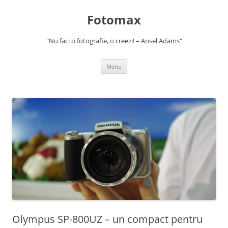
Skip
to
Fotomax
content
"Nu faci o fotografie, o creezi! – Ansel Adams"
Menu
Olympus SP-800UZ – un compact pentru