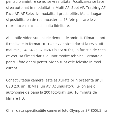
pentru o amintire ce nu se vrea uitata. Focalizarea se face
si ea automat in modalitatile Multi AF, Spot AF, Tracking AF,
Face AF, AF Selectiv, modalitati prestabilite. Mai adaugam
si posibilitatea de recunoastere a 16 fete pe care le va
reproduce cu aceeasi inalta fidelitate.
Abilitatile video sunt si ele demne de amintit. Filmarile pot
fi realizate in format HD 1280×720 pixeli dar si la rezolutii
mai mici, 640×480, 320×240 la 15/30 fps, in functie de ceea
ce vreti sa filmati dar si a unor motive tehnice. Formatele
pentru foto dar si pentru video sunt cele folosite in mod
curent.
Conectivitatea camerei este asigurata prin prezenta unui
USB 2.0, un HDMI si un AV. Acumulatorul Li-Ion are o
autonomie de pana la 200 fotografii sau 10 minute de
filmare HD.
Chiar daca specificatiile camerei foto Olympus SP-800UZ nu