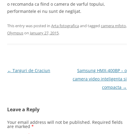
o recomanda ca fiind o camera de varful topului,
performantele ei nu sunt de neglijat.
This entry was posted in
Arta fotografica
and tagged
camera mfoto
,
Olympus
on
January 27, 2015
.
Post
←
Targuri de Craciun
Samsung HMX-400BP – o
navigation
camera video inteligenta si
compacta
→
Leave a Reply
Your email address will not be published.
Required fields
are marked
*