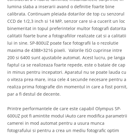
lumina slaba a inserarii avand o definitie foarte bine
calibrata. Continuam pleiada dotarilor de top cu senzorul
CCD de 1/2,3 inch si 14 MP, senzor care si-a cucerit un loc
binemeritat in topul preferintelor multor fotografi datorita
calitatii foarte bune a fotografiilor realizate cat si a calitatii
lui in sine. SP-800UZ poate face fotografii la o rezolutie
maxima de 4388×3216 pixeli. Valorile ISO cuprinse intre
200 si 6400 sunt ajustabile automat. Acest lucru, pe langa
faptul ca se realizeaza foarte repede, este o bataie de cap
in minus pentru incepatori. Aparatul nu se poate lauda cu
o viteza prea mare, insa cele 4 secunde necesare pentru a
realiza prima fotografie din momentul in care a fost pornit,
par a fi destul de decente.
Printre performantele de care este capabil Olympus SP-
600UZ pot fi amintite modul iAuto care modifica parametrii
camerei in mod automat pentru a usura munca
fotografului si pentru a crea un mediu fotografic optim