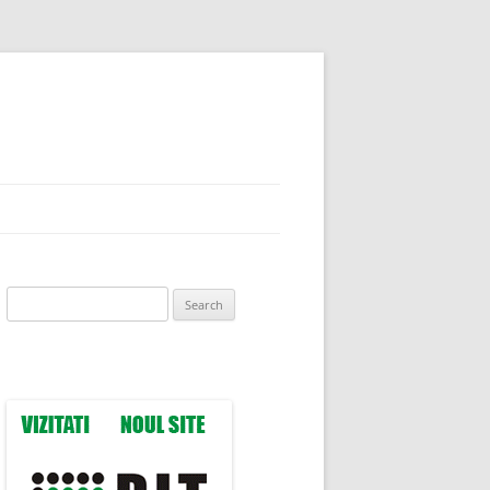
Search
for: