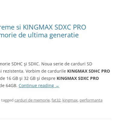
reme si KINGMAX SDXC PRO
morie de ultima generatie
morie SDHC şi SDXC. Noua serie de carduri SD
si rezistenta. Vorbim de cardurile
KINGMAX SDHC PRO
 de 16 GB şi 32 GB şi despre
KINGMAX SDXC PRO
 de 64GB.
Continue reading
→
 tagged
carduri de memorie
,
fat32
,
kingmax
,
performanta