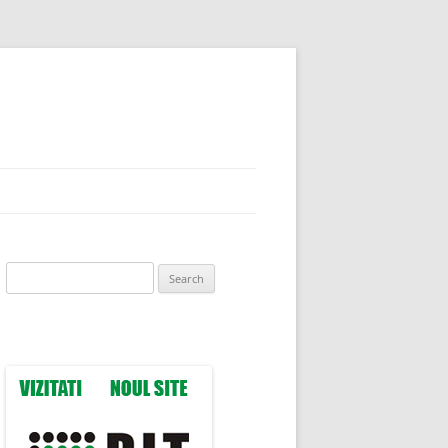
Search
for: