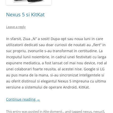
Nexus 5 si KitKat
Leave a reply
In sfarsit, Ziua „N” a sosit! Dupa opt sau noua luni in care
utilizatorii dedicati sau doar curiosii de noutati au „fiert” in
suc propriu, zvonurile s-au transformat in certitudine. La
inceputul lunii noiembrie, in cadrul unei festivitati cu larga
expunere mediatica, a fost lansat cel mai nou device, rod al
unei colaborari foarte reusita, al acestei nise. Google si LG
au pus mana de la mana, si-au sincronizat inteligentele si
au oferit distinsul si elegantul Nexus 5 impreuna cu ultima
versiune a sistemului de operare Android, KitKat.
Continue reading
→
This entry was posted in
Alte domenii...
and tagged
nexus
,
nexus5
,