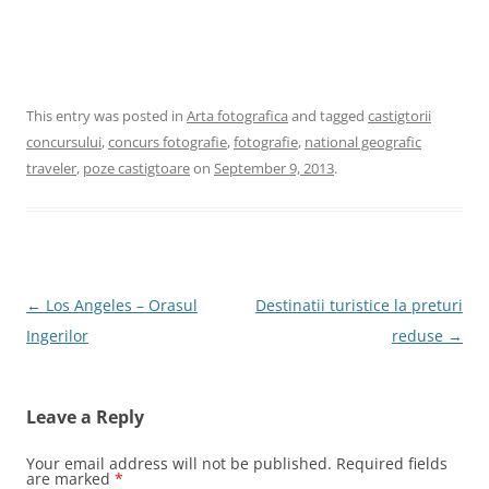
This entry was posted in
Arta fotografica
and tagged
castigtorii
concursului
,
concurs fotografie
,
fotografie
,
national geografic
traveler
,
poze castigtoare
on
September 9, 2013
.
Post
←
Los Angeles – Orasul
Destinatii turistice la preturi
navigation
Ingerilor
reduse
→
Leave a Reply
Your email address will not be published.
Required fields
are marked
*