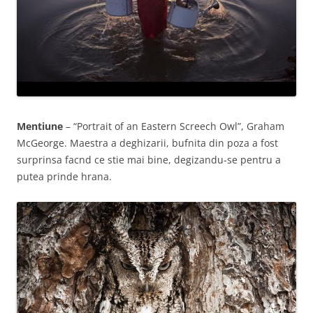
Mentiune
– “Portrait of an Eastern Screech Owl”, Graham
McGeorge. Maestra a deghizarii, bufnita din poza a fost
surprinsa facnd ce stie mai bine, degizandu-se pentru a
putea prinde hrana.