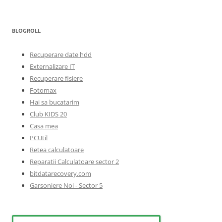
BLOGROLL
Recuperare date hdd
Externalizare IT
Recuperare fisiere
Fotomax
Hai sa bucatarim
Club KIDS 20
Casa mea
PCUtil
Retea calculatoare
Reparatii Calculatoare sector 2
bitdatarecovery.com
Garsoniere Noi - Sector 5