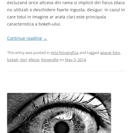
excluzand orice altceva din rama si implicit din focus (daca
nu utilizati o deschidere foarte ingusta, desigur, in cazul in
care totul in imagine ar arata clar) este principala
caracteristica a bokeh-ului.
Continue reading
→
This entry was posted in
Arta fotografica
and tagged
aparat foto
,
bokeh
,
dsrl
,
efecte
,
fotografie
on
May 5, 2014
.