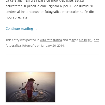
ca cele alb-negru sa para cu mult depasite, astazi
acuratetea si precizia chirurgicala a jocului de lumini si
umbre al instantaneelor fotografice monocolor sa fie din
nou apreciate.
Continue reading
→
This entry was posted in
Arta fotografica
and tagged
alb-negru
,
arta
fotografiza
,
fotografie
on
January 20, 2014
.