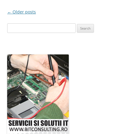
Post
←
Older posts
navigation
Search
for: