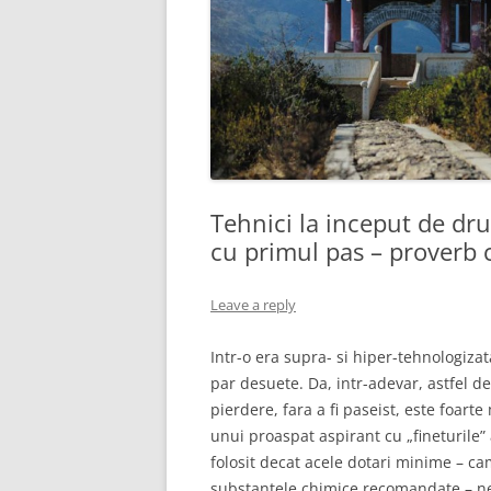
Tehnici la inceput de dr
cu primul pas – proverb 
Leave a reply
Intr-o era supra- si hiper-tehnologizat
par desuete. Da, intr-adevar, astfel d
pierdere, fara a fi paseist, este foar
unui proaspat aspirant cu „fineturile” 
folosit decat acele dotari minime – ca
substantele chimice recomandate – nec