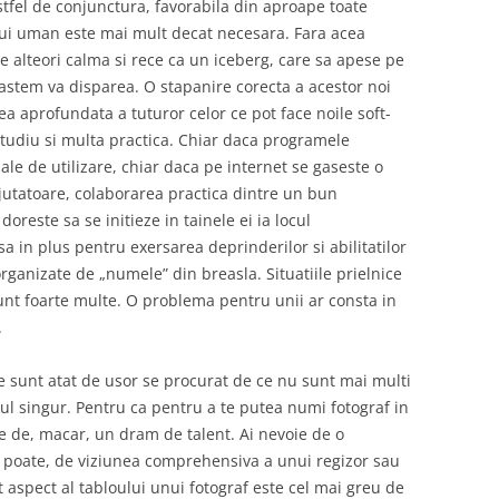
stfel de conjunctura, favorabila din aproape toate
lui uman este mai mult decat necesara. Fara acea
 alteori calma si rece ca un iceberg, care sa apese pe
oastem va disparea. O stapanire corecta a acestor noi
ea aprofundata a tuturor celor ce pot face noile soft-
studiu si multa practica. Chiar daca programele
le de utilizare, chiar daca pe internet se gaseste o
jutatoare, colaborarea practica dintre un bun
doreste sa se initieze in tainele ei ia locul
a in plus pentru exersarea deprinderilor si abilitatilor
ganizate de „numele” din breasla. Situatiile prielnice
nt foarte multe. O problema pentru unii ar consta in
.
ate sunt atat de usor se procurat de ce nu sunt mai multi
ul singur. Pentru ca pentru a te putea numi fotograf in
e de, macar, un dram de talent. Ai nevoie de o
ie, poate, de viziunea comprehensiva a unui regizor sau
t aspect al tabloului unui fotograf este cel mai greu de