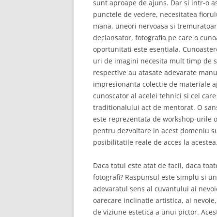
sunt aproape de ajuns. Dar si intr-o a
punctele de vedere, necesitatea fioru
mana, uneori nervoasa si tremuratoare
declansator, fotografia pe care o cun
oportunitati este esentiala. Cunoaster
uri de imagini necesita mult timp de 
respective au atasate adevarate manua
impresionanta colectie de materiale a
cunoscator al acelei tehnici si cel care 
traditionalului act de mentorat. O sans
este reprezentata de workshop-urile or
pentru dezvoltare in acest domeniu su
posibilitatile reale de acces la acestea
Daca totul este atat de facil, daca to
fotografi? Raspunsul este simplu si un
adevaratul sens al cuvantului ai nevoi
oarecare inclinatie artistica, ai nevo
de viziune estetica a unui pictor. Aces