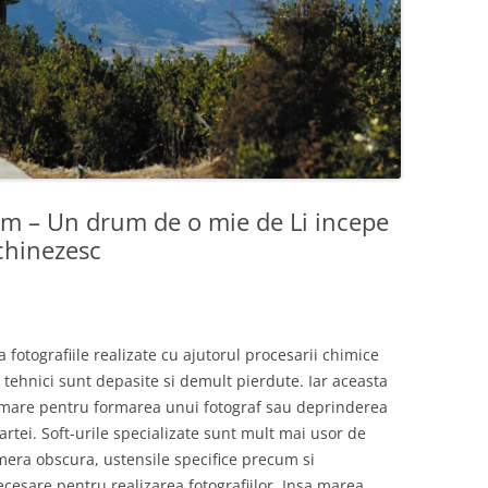
um – Un drum de o mie de Li incepe
chinezesc
a fotografiile realizate cu ajutorul procesarii chimice
e tehnici sunt depasite si demult pierdute. Iar aceasta
te mare pentru formarea unui fotograf sau deprinderea
artei. Soft-urile specializate sunt mult mai usor de
mera obscura, ustensile specifice precum si
esare pentru realizarea fotografiilor. Insa marea