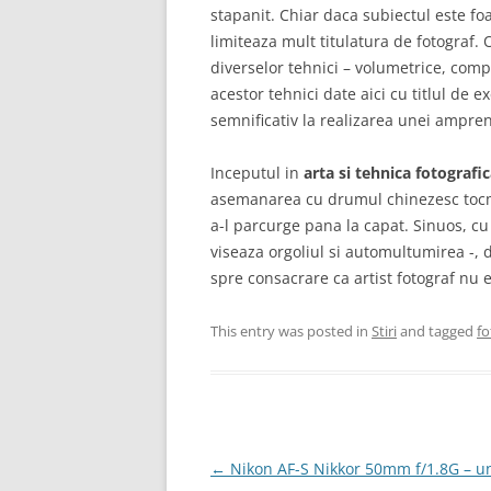
stapanit. Chiar daca subiectul este foa
limiteaza mult titulatura de fotograf.
diverselor tehnici – volumetrice, comp
acestor tehnici date aici cu titlul de 
semnificativ la realizarea unei ampren
Inceputul in
arta si tehnica fotografi
asemanarea cu drumul chinezesc tocma
a-l parcurge pana la capat. Sinuos, c
viseaza orgoliul si automultumirea -,
spre consacrare ca artist fotograf nu 
This entry was posted in
Stiri
and tagged
fo
Post
←
Nikon AF-S Nikkor 50mm f/1.8G – u