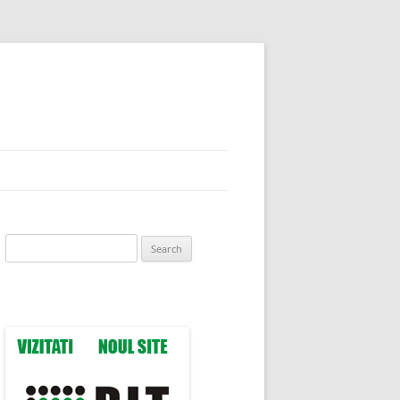
Search
for: