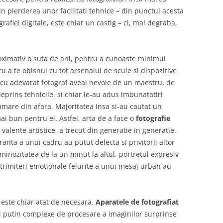
in pierderea unor facilitati tehnice – din punctul acesta
fiei digitale, este chiar un castig – ci, mai degraba,
roximativ o suta de ani, pentru a cunoaste minimul
ru a te obisnui cu tot arsenalul de scule si dispozitive
i cu adevarat fotograf aveai nevoie de un maestru, de
eprins tehnicile, si chiar le-au adus imbunatatiri
rumare din afara. Majoritatea insa si-au cautat un
ai bun pentru ei. Astfel, arta de a face o
fotografie
valente artistice, a trecut din generatie in generatie.
nta a unui cadru au putut delecta si privitorii altor
minozitatea de la un minut la altul, portretul expresiv
e trimiteri emotionale felurite a unui mesaj urban au
este chiar atat de necesara.
Aparatele de fotografiat
 putin complexe de procesare a imaginilor surprinse