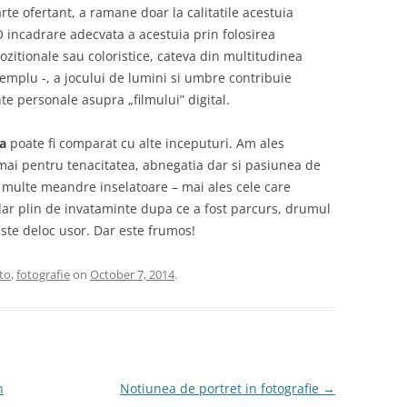
rte ofertant, a ramane doar la calitatile acestuia
 O incadrare adecvata a acestuia prin folosirea
ozitionale sau coloristice, cateva din multitudinea
exemplu -, a jocului de lumini si umbre contribuie
te personale asupra „filmului” digital.
ca
poate fi comparat cu alte inceputuri. Am ales
i pentru tenacitatea, abnegatia dar si pasiunea de
u multe meandre inselatoare – mai ales cele care
 dar plin de invataminte dupa ce a fost parcurs, drumul
este deloc usor. Dar este frumos!
to
,
fotografie
on
October 7, 2014
.
n
Notiunea de portret in fotografie
→