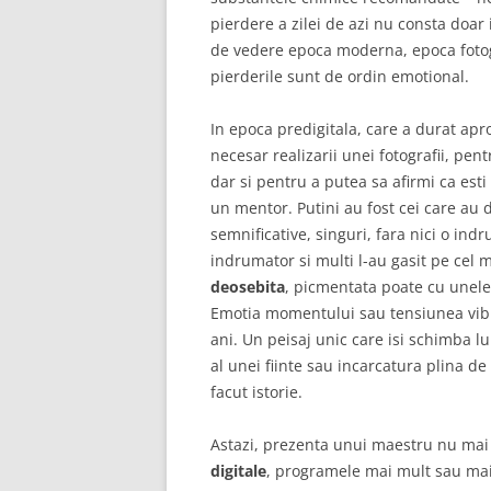
pierdere a zilei de azi nu consta doar 
de vedere epoca moderna, epoca fotogra
pierderile sunt de ordin emotional.
In epoca predigitala, care a durat ap
necesar realizarii unei fotografii, pent
dar si pentru a putea sa afirmi ca est
un mentor. Putini au fost cei care au d
semnificative, singuri, fara nici o ind
indrumator si multi l-au gasit pe cel m
deosebita
, picmentata poate cu unele 
Emotia momentului sau tensiunea vibra
ani. Un peisaj unic care isi schimba lu
al unei fiinte sau incarcatura plina d
facut istorie.
Astazi, prezenta unui maestru nu mai 
digitale
, programele mai mult sau mai