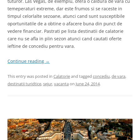
tuturor. Las Vegas, de exemplu, ofera o caldura de vara cu
temeperaturi extreme, dar este frumos si se raceste in
timpul celorlalte sezoane, atunci cand sunt susceptibile
oportunitatile de a obtine o afacere buna din punct de
vedere financiar. Pastrati pe lista destinatii de calatorie
care nu se afla in plin sezon atunci cand cautati oferte
ieftine de concediu pentru vara.
Continue reading
→
This entry was posted in
Calatorie
and tagged
concediu
,
de vara
,
destinatii turidtice
,
sejur
,
vacanta
on
June 24, 2014
.