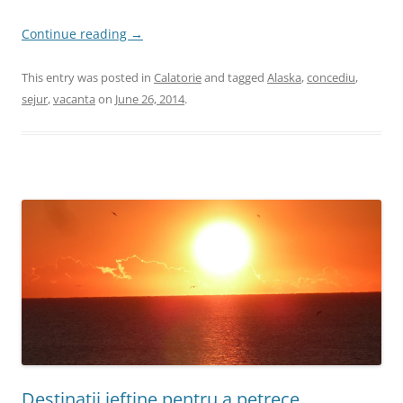
Continue reading
→
This entry was posted in
Calatorie
and tagged
Alaska
,
concediu
,
sejur
,
vacanta
on
June 26, 2014
.
Destinatii ieftine pentru a petrece