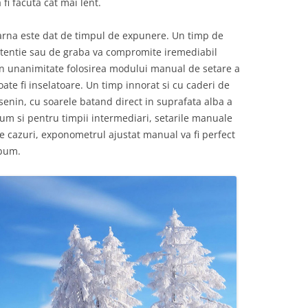
fi facuta cat mai lent.
arna este dat de timpul de expunere. Un timp de
tentie sau de graba va compromite iremediabil
in unanimitate folosirea modului manual de setare a
ate fi inselatoare. Un timp innorat si cu caderi de
senin, cu soarele batand direct in suprafata alba a
cum si pentru timpii intermediari, setarile manuale
de cazuri, exponometrul ajustat manual va fi perfect
lbum.