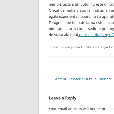
neintrerupta a timpului nu este unluc
Oricat de multe sfaturi si indrumari ar
egala experienta dobandita cu aparatu
Fotografia pe timp de iarna este, poate
obtinute in urma unor sedinte prelungi
de vizita ale unui
pasionat de fotograf
This entry was posted in
Stiri
and tagged
ap
Post
←
Grafenul, materialul revolutionar!
navigation
Leave a Reply
Your email address will not be publis