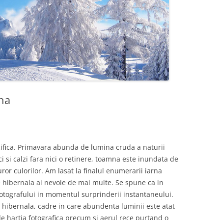
rna
cifica. Primavara abunda de lumina cruda a naturii
ci si calzi fara nici o retinere, toamna este inundata de
uror culorilor. Am lasat la finalul enumerarii iarna
ie hibernala ai nevoie de mai multe. Se spune ca in
 fotografului in momentul surprinderii instantaneului.
hibernala, cadre in care abundenta luminii este atat
e hartia fotografica precum si aerul rece purtand o