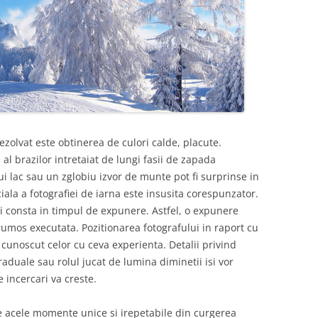
olvat este obtinerea de culori calde, placute.
 al brazilor intretaiat de lungi fasii de zapada
i lac sau un zglobiu izvor de munte pot fi surprinse in
iala a fotografiei de iarna este insusita corespunzator.
fii consta in timpul de expunere. Astfel, o expunere
frumos executata. Pozitionarea fotografului in raport cu
 cunoscut celor cu ceva experienta. Detalii privind
graduale sau rolul jucat de lumina diminetii isi vor
 incercari va creste.
e acele momente unice si irepetabile din curgerea