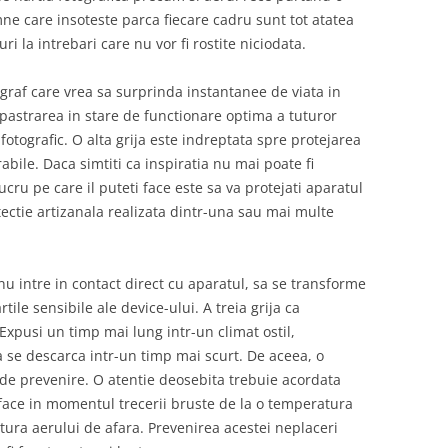
ne care insoteste parca fiecare cadru sunt tot atatea
ri la intrebari care nu vor fi rostite niciodata.
ograf care vrea sa surprinda instantanee de viata in
 pastrarea in stare de functionare optima a tuturor
fotografic. O alta grija este indreptata spre protejarea
bile. Daca simtiti ca inspiratia nu mai poate fi
ucru pe care il puteti face este sa va protejati aparatul
ectie artizanala realizata dintr-una sau mai multe
nu intre in contact direct cu aparatul, sa se transforme
tile sensibile ale device-ului. A treia grija ca
xpusi un timp mai lung intr-un climat ostil,
ia se descarca intr-un timp mai scurt. De aceea, o
de prevenire. O atentie deosebita trebuie acordata
 face in momentul trecerii bruste de la o temperatura
tura aerului de afara. Prevenirea acestei neplaceri