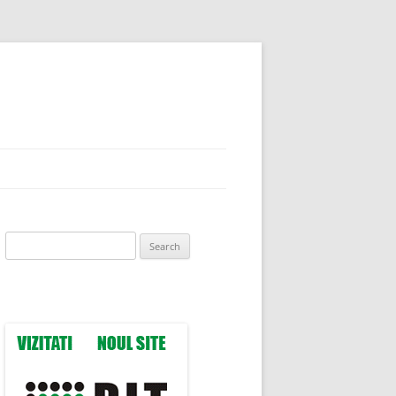
Search
for: