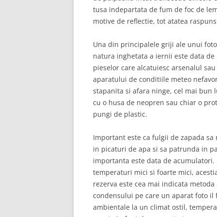
tusa indepartata de fum de foc de lem
motive de reflectie, tot atatea raspunsu
Una din principalele griji ale unui fot
natura inghetata a iernii este data de
pieselor care alcatuiesc arsenalul sau 
aparatului de conditiile meteo nefavora
stapanita si afara ninge, cel mai bun l
cu o husa de neopren sau chiar o prot
pungi de plastic.
Important este ca fulgii de zapada sa 
in picaturi de apa si sa patrunda in par
importanta este data de acumulatori. E
temperaturi mici si foarte mici, acest
rezerva este cea mai indicata metoda 
condensului pe care un aparat foto il
ambientale la un climat ostil, tempera