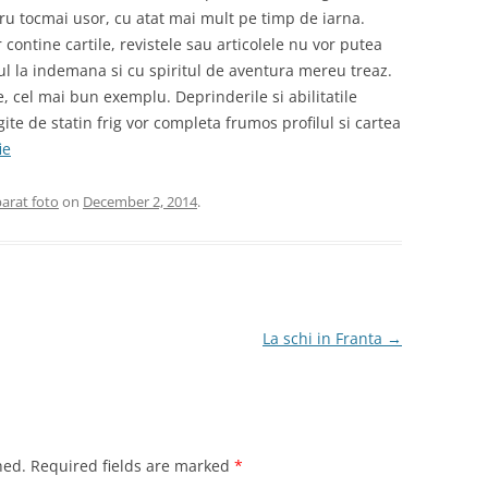
ru tocmai usor, cu atat mai mult pe timp de iarna.
 contine cartile, revistele sau articolele nu vor putea
l la indemana si cu spiritul de aventura mereu treaz.
, cel mai bun exemplu. Deprinderile si abilitatile
te de statin frig vor completa frumos profilul si cartea
ie
arat foto
on
December 2, 2014
.
La schi in Franta
→
hed.
Required fields are marked
*