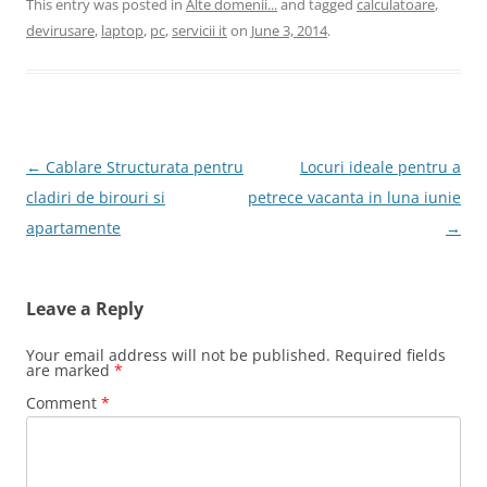
This entry was posted in
Alte domenii...
and tagged
calculatoare
,
devirusare
,
laptop
,
pc
,
servicii it
on
June 3, 2014
.
Post
←
Cablare Structurata pentru
Locuri ideale pentru a
navigation
cladiri de birouri si
petrece vacanta in luna iunie
apartamente
→
Leave a Reply
Your email address will not be published.
Required fields
are marked
*
Comment
*