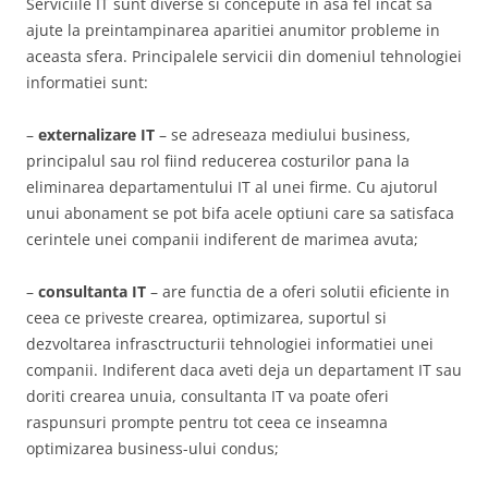
Serviciile IT sunt diverse si concepute in asa fel incat sa
ajute la preintampinarea aparitiei anumitor probleme in
aceasta sfera. Principalele servicii din domeniul tehnologiei
informatiei sunt:
–
externalizare IT
– se adreseaza mediului business,
principalul sau rol fiind reducerea costurilor pana la
eliminarea departamentului IT al unei firme. Cu ajutorul
unui abonament se pot bifa acele optiuni care sa satisfaca
cerintele unei companii indiferent de marimea avuta;
–
consultanta IT
– are functia de a oferi solutii eficiente in
ceea ce priveste crearea, optimizarea, suportul si
dezvoltarea infrasctructurii tehnologiei informatiei unei
companii. Indiferent daca aveti deja un departament IT sau
doriti crearea unuia, consultanta IT va poate oferi
raspunsuri prompte pentru tot ceea ce inseamna
optimizarea business-ului condus;