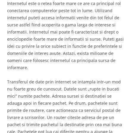
Internetul este o retea foarte mare ce are ca principal rol
conectarea computerelor peste tot in lume. Utilizand
internetul puteti accesa informatii venite din tot felul de
surse astfel fiind acoperita o gama larga de interese si
informatii. Internetul mai poate fi caracterizat si drept o
enciclopedie foarte mare de informatii si surse. Puteti gasi
idei cu privire la orice subiect in functie de preferintele si
domeniile de interes avute. Astazi, exista milioane de
oameni care folosesc internetul ca principala sursa de
informare.
Transferul de date prin internet se intampla intr-un mod
nu foarte greu de cunoscut. Datele sunt „rupte in bucati
mici” numite pachete. Adresa sursei si destinatiei se
adauga apoi in fiecare pachet. Pe drum, pachetele sunt
primite de routere, care actioneaza ca serviciul postal de
livrare a scrisorilor. Un router citeste adresa de pe un
pachet si trimite pachetul la destinatie prin cea mai buna
cale. Pachetele pot lua cai diferite pentru a ajunge la