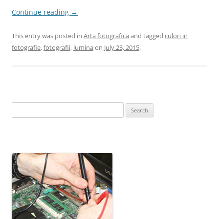
Continue reading
→
This entry was posted in
Arta fotografica
and tagged
culori in
fotografie
,
fotografii
,
lumina
on
July 23, 2015
.
Search
for: