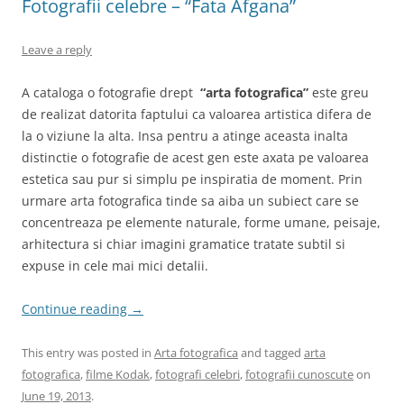
Fotografii celebre – “Fata Afgana”
Leave a reply
A cataloga o fotografie drept
“arta fotografica”
este greu
de realizat datorita faptului ca valoarea artistica difera de
la o viziune la alta. Insa pentru a atinge aceasta inalta
distinctie o fotografie de acest gen este axata pe valoarea
estetica sau pur si simplu pe inspiratia de moment. Prin
urmare arta fotografica tinde sa aiba un subiect care se
concentreaza pe elemente naturale, forme umane, peisaje,
arhitectura si chiar imagini gramatice tratate subtil si
expuse in cele mai mici detalii.
Continue reading
→
This entry was posted in
Arta fotografica
and tagged
arta
fotografica
,
filme Kodak
,
fotografi celebri
,
fotografii cunoscute
on
June 19, 2013
.