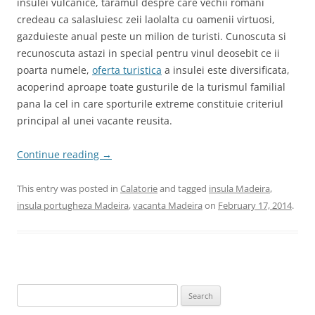
insulei vulcanice, taramul despre care vechii romani
credeau ca salasluiesc zeii laolalta cu oamenii virtuosi,
gazduieste anual peste un milion de turisti. Cunoscuta si
recunoscuta astazi in special pentru vinul deosebit ce ii
poarta numele,
oferta turistica
a insulei este diversificata,
acoperind aproape toate gusturile de la turismul familial
pana la cel in care sporturile extreme constituie criteriul
principal al unei vacante reusita.
Continue reading
→
This entry was posted in
Calatorie
and tagged
insula Madeira
,
insula portugheza Madeira
,
vacanta Madeira
on
February 17, 2014
.
Search
for: