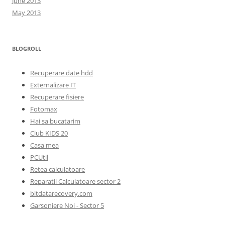
June 2013
May 2013
BLOGROLL
Recuperare date hdd
Externalizare IT
Recuperare fisiere
Fotomax
Hai sa bucatarim
Club KIDS 20
Casa mea
PCUtil
Retea calculatoare
Reparatii Calculatoare sector 2
bitdatarecovery.com
Garsoniere Noi - Sector 5