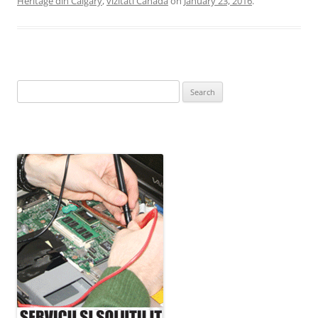
Heritage din Calgary
,
vizitati Canada
on
January 23, 2016
.
Search
for: