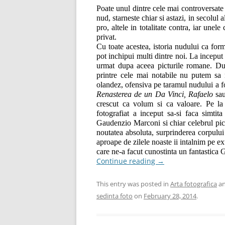
Poate unul dintre cele mai controversate
nud, starneste chiar si astazi, in secolul a
pro, altele in totalitate contra, iar unel
privat.
Cu toate acestea, istoria nudului ca for
pot inchipui multi dintre noi. La inceput
urmat dupa aceea picturile romane. Dup
printre cele mai notabile nu putem sa 
olandez, ofensiva pe taramul nudului a fos
Renasterea de un Da Vinci, Rafaelo
sa
crescut ca volum si ca valoare. Pe la
fotografiat a inceput sa-si faca simti
Gaudenzio Marconi si chiar celebrul pict
noutatea absoluta, surprinderea corpulu
aproape de zilele noaste ii intalnim pe 
care ne-a facut cunostinta un fantastica
Continue reading
→
This entry was posted in
Arta fotografica
an
sedinta foto
on
February 28, 2014
.