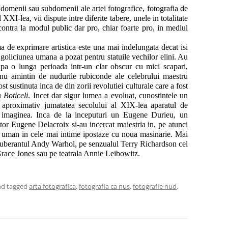
 domenii sau subdomenii ale artei fotografice, fotografia de
l XXI-lea, vii dispute intre diferite tabere, unele in totalitate
e contra la modul public dar pro, chiar foarte pro, in mediul
ma de exprimare artistica este una mai indelungata decat isi
 goliciunea umana a pozat pentru statuile vechilor elini. Au
a o lunga perioada intr-un clar obscur cu mici scapari,
nu amintin de nudurile rubiconde ale celebrului maestru
t sustinuta inca de din zorii revolutiei culturale care a fost
u
Boticeli
. Incet dar sigur lumea a evoluat, cunostintele un
 aproximativ jumatatea secolului al XIX-lea aparatul de
ta imaginea. Inca de la inceputuri un Eugene Durieu, un
or Eugene Delacroix si-au incercat maiestria in, pe atunci
i uman in cele mai intime ipostaze cu noua masinarie. Mai
exuberantul Andy Warhol, pe senzualul Terry Richardson cel
 Grace Jones sau pe teatrala Annie Leibowitz.
d tagged
arta fotografica
,
fotografia ca nus
,
fotografie nud
,