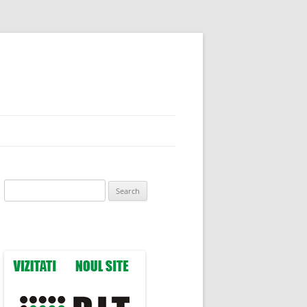
Search
for: