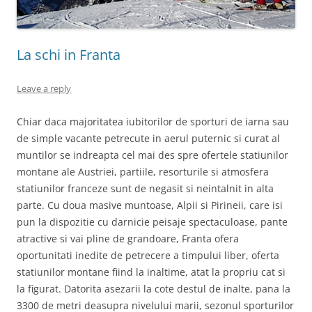
La schi in Franta
Leave a reply
Chiar daca majoritatea iubitorilor de sporturi de iarna sau
de simple vacante petrecute in aerul puternic si curat al
muntilor se indreapta cel mai des spre ofertele statiunilor
montane ale Austriei, partiile, resorturile si atmosfera
statiunilor franceze sunt de negasit si neintalnit in alta
parte. Cu doua masive muntoase, Alpii si Pirineii, care isi
pun la dispozitie cu darnicie peisaje spectaculoase, pante
atractive si vai pline de grandoare, Franta ofera
oportunitati inedite de petrecere a timpului liber, oferta
statiunilor montane fiind la inaltime, atat la propriu cat si
la figurat. Datorita asezarii la cote destul de inalte, pana la
3300 de metri deasupra nivelului marii, sezonul sporturilor