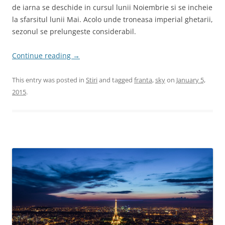
de iarna se deschide in cursul lunii Noiembrie si se incheie
la sfarsitul lunii Mai. Acolo unde troneasa imperial ghetarii,
sezonul se prelungeste considerabil.
Continue reading
→
This entry was posted in
Stiri
and tagged
franta
,
sky
on
January 5,
2015
.