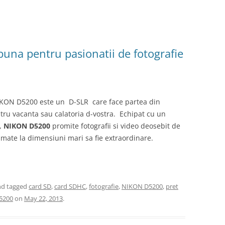
una pentru pasionatii de fotografie
 NIKON D5200 este un D-SLR care face partea din
ru vacanta sau calatoria d-vostra. Echipat cu un
,
NIKON D5200
promite fotografii si video deosebit de
imate la dimensiuni mari sa fie extraordinare.
d tagged
card SD
,
card SDHC
,
fotografie
,
NIKON D5200
,
pret
D5200
on
May 22, 2013
.