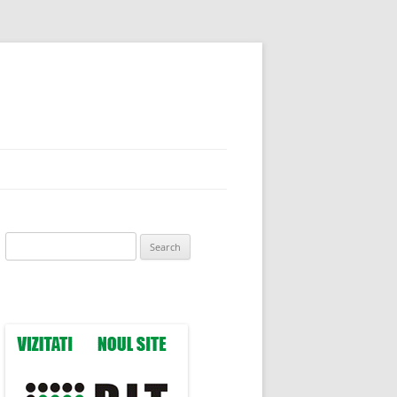
Search
for: