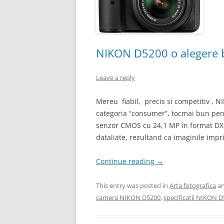
NIKON D5200 o alegere b
Leave a reply
Mereu fiabil, precis si competitiv ,
categoria “consumer”, tocmai bun pent
senzor CMOS cu 24,1 MP în format DX
dataliate, rezultand ca imaginile impr
Continue reading
→
This entry was posted in
Arta fotografica
an
camera NIKON D5200
,
specificatii NIKON 