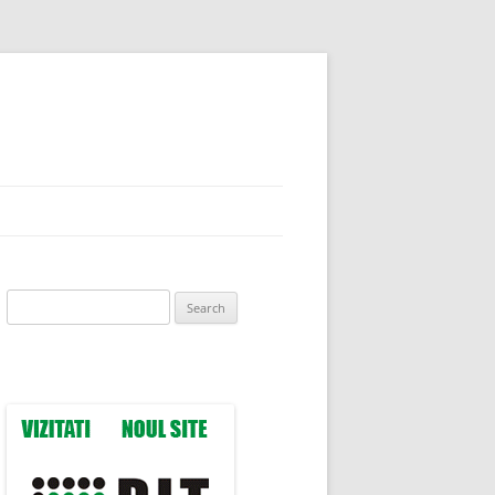
Search
for: