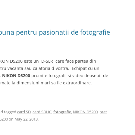
una pentru pasionatii de fotografie
 NIKON D5200 este un D-SLR care face partea din
ru vacanta sau calatoria d-vostra. Echipat cu un
,
NIKON D5200
promite fotografii si video deosebit de
imate la dimensiuni mari sa fie extraordinare.
d tagged
card SD
,
card SDHC
,
fotografie
,
NIKON D5200
,
pret
D5200
on
May 22, 2013
.