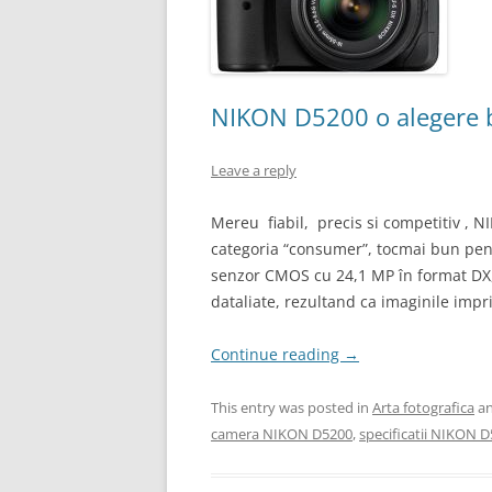
NIKON D5200 o alegere b
Leave a reply
Mereu fiabil, precis si competitiv ,
categoria “consumer”, tocmai bun pent
senzor CMOS cu 24,1 MP în format DX
dataliate, rezultand ca imaginile impr
Continue reading
→
This entry was posted in
Arta fotografica
an
camera NIKON D5200
,
specificatii NIKON 