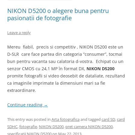
NIKON D5200 o alegere buna pentru
pasionatii de fotografie
Leave a reply
Mereu fiabil, precis si competitiv , NIKON D5200 este un
D-SLR care face partea din categoria “consumer”, tocmai
bun pentru vacanta sau calatoria d-vostra. Echipat cu un
senzor CMOS cu 24,1 MP în format DX,
NIKON D5200
promite fotografii si video deosebit de dataliate, rezultand
ca imaginile imprimate la dimensiuni mari sa fie
extraordinare.
Continue reading
→
This entry was posted in
Arta fotografica
and tagged
card SD
,
card
SDHC
,
fotografie
,
NIKON D5200
,
pret camera NIKON D5200
,
specificatii NIKON D5200
on
May 22, 2013
.