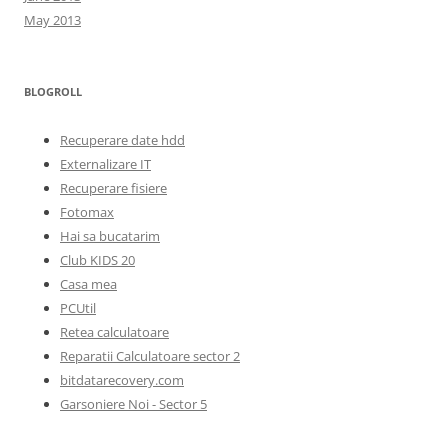
May 2013
BLOGROLL
Recuperare date hdd
Externalizare IT
Recuperare fisiere
Fotomax
Hai sa bucatarim
Club KIDS 20
Casa mea
PCUtil
Retea calculatoare
Reparatii Calculatoare sector 2
bitdatarecovery.com
Garsoniere Noi - Sector 5