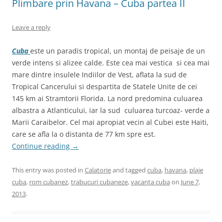
Plimbare prin Havana – Cuba partea II
Leave a reply
Cuba
este un paradis tropical, un montaj de peisaje de un
verde intens si alizee calde. Este cea mai vestica si cea mai
mare dintre insulele Indiilor de Vest, aflata la sud de
Tropical Cancerului si despartita de Statele Unite de cei
145 km ai Stramtorii Florida. La nord predomina culuarea
albastra a Atlanticului, iar la sud culuarea turcoaz- verde a
Marii Caraibelor. Cel mai apropiat vecin al Cubei este Haiti,
care se afla la o distanta de 77 km spre est.
Continue reading
→
This entry was posted in
Calatorie
and tagged
cuba
,
havana
,
plaje
cuba
,
rom cubanez
,
trabucuri cubaneze
,
vacanta cuba
on
June 7,
2013
.