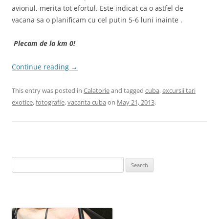
avionul, merita tot efortul. Este indicat ca o astfel de
vacana sa o planificam cu cel putin 5-6 luni inainte .
Plecam de la km 0!
Continue reading
→
This entry was posted in
Calatorie
and tagged
cuba
,
excursii tari
exotice
,
fotografie
,
vacanta cuba
on
May 21, 2013
.
Search
for: